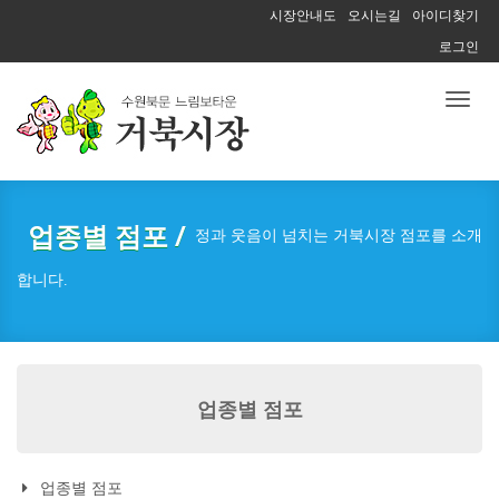
시장안내도
오시는길
아이디찾기
로그인
Toggl
naviga
업종별 점포 /
정과 웃음이 넘치는 거북시장 점포를 소개
합니다.
업종별 점포
업종별 점포