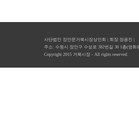
사단법인 장안문거북시장상인회 | 회장:정용진 |
주소: 수원시 장안구 수성로 382번길 30 1층(영화동 공영주차장
Copyright 2015 거북시장 - All rights reserved.