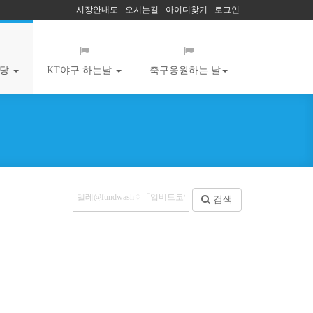
시장안내도
오시는길
아이디찾기
로그인
마당
KT야구 하는날
축구응원하는 날
검색