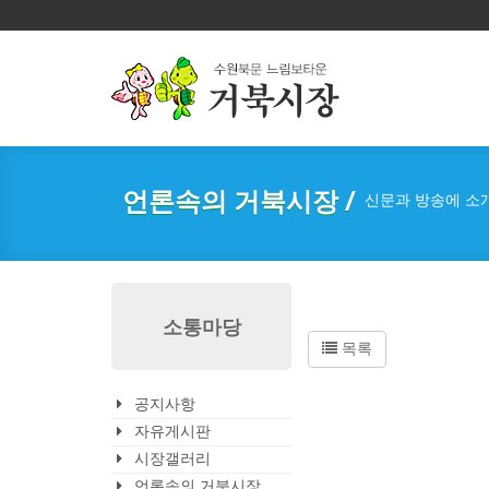
언론속의 거북시장 /
신문과 방송에 소
소통마당
목록
공지사항
자유게시판
시장갤러리
언론속의 거북시장