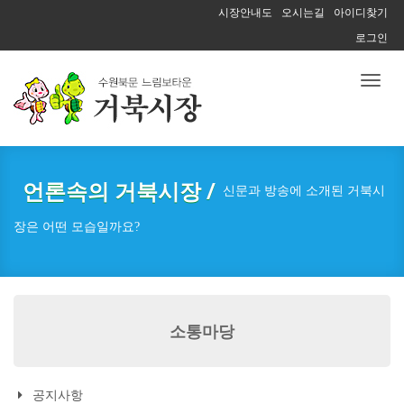
시장안내도
오시는길
아이디찾기
로그인
Toggl
naviga
언론속의 거북시장 /
신문과 방송에 소개된 거북시
장은 어떤 모습일까요?
소통마당
공지사항