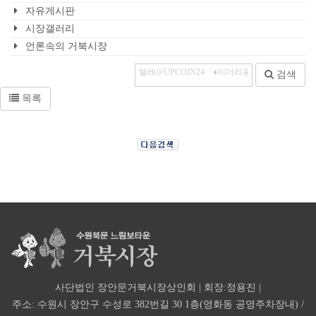
자유게시판
시장갤러리
언론속의 거북시장
검색
목록
사단법인 장안문거북시장상인회 | 회장:정용진 |
주소: 수원시 장안구 수성로 382번길 30 1층(영화동 공영주차장내) /