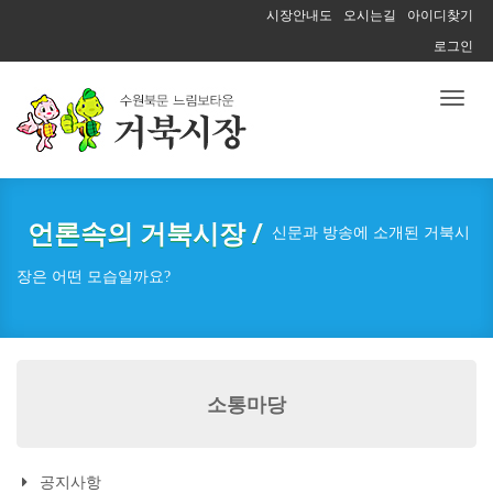
시장안내도
오시는길
아이디찾기
로그인
Toggl
naviga
언론속의 거북시장 /
신문과 방송에 소개된 거북시
장은 어떤 모습일까요?
소통마당
공지사항