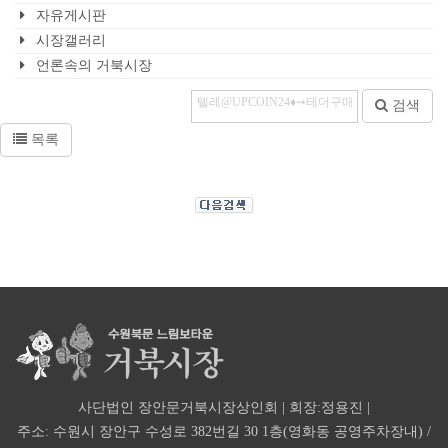
자유게시판
시장갤러리
언론속의 거북시장
검색
목록
사단법인 장안문거북시장상인회 | 회장:정용진 |
주소: 수원시 장안구 수성로 382번길 30 1층(영화동 공영주차장내) /