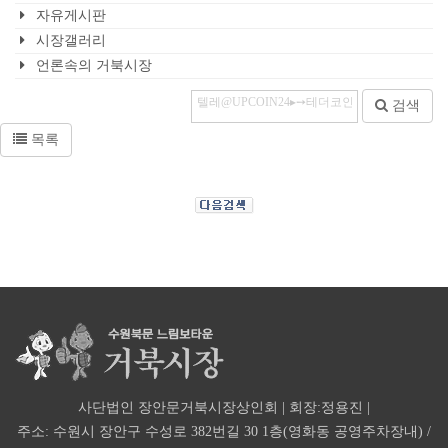
자유게시판
시장갤러리
언론속의 거북시장
검색
목록
사단법인 장안문거북시장상인회 | 회장:정용진 |
주소: 수원시 장안구 수성로 382번길 30 1층(영화동 공영주차장내) /