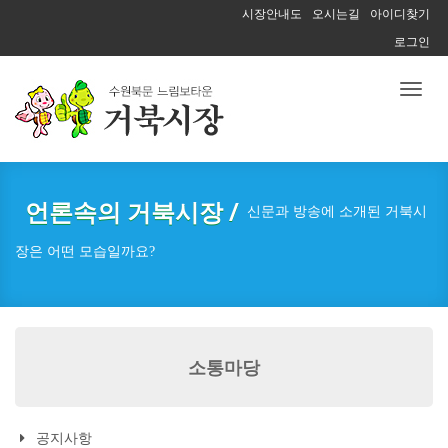
시장안내도
오시는길
아이디찾기
로그인
Toggl
naviga
언론속의 거북시장 /
신문과 방송에 소개된 거북시
장은 어떤 모습일까요?
소통마당
공지사항