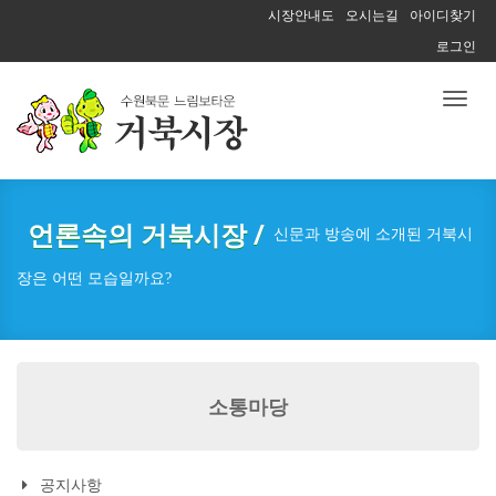
시장안내도
오시는길
아이디찾기
로그인
Toggl
naviga
언론속의 거북시장 /
신문과 방송에 소개된 거북시
장은 어떤 모습일까요?
소통마당
공지사항