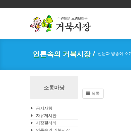
언론속의 거북시장 /
신문과 방송에 소
소통마당
목록
공지사항
자유게시판
시장갤러리
언론속의 거북시장