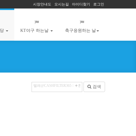
시장안내도
오시는길
아이디찾기
로그인
마당
KT야구 하는날
축구응원하는 날
검색