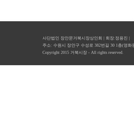
사단법인 장안문거북시장상인회 | 회장:정용진 |
주소: 수원시 장안구 수성로 382번길 30 1층(영화동 공영주차장
Copyright 2015 거북시장 - All rights reserved.