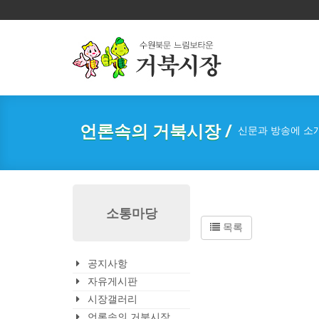
언론속의 거북시장 /
신문과 방송에 소
소통마당
목록
공지사항
자유게시판
시장갤러리
언론속의 거북시장