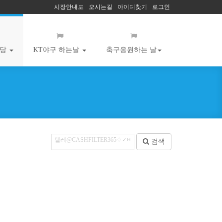
시장안내도
오시는길
아이디찾기
로그인
마당
KT야구 하는날
축구응원하는 날
검색