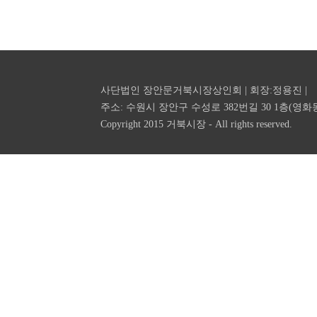
사단법인 장안문거북시장상인회 | 회장:정용진 |
주소: 수원시 장안구 수성로 382번길 30 1층(영화동 공영주차장
Copyright 2015 거북시장 - All rights reserved.