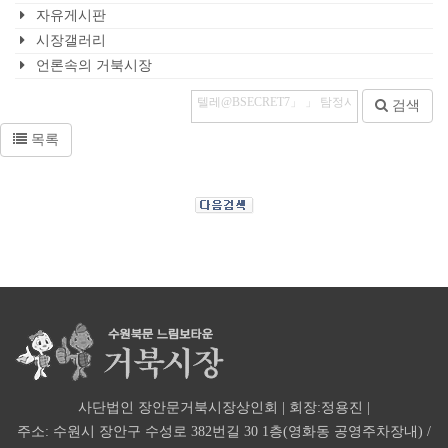
자유게시판
시장갤러리
언론속의 거북시장
검색
목록
사단법인 장안문거북시장상인회 | 회장:정용진 |
주소: 수원시 장안구 수성로 382번길 30 1층(영화동 공영주차장내) /