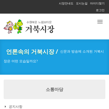
시장안내도
오시는길
아이디찾기
로그인
Toggl
naviga
언론속의 거북시장 /
신문과 방송에 소개된 거북시
장은 어떤 모습일까요?
소통마당
공지사항