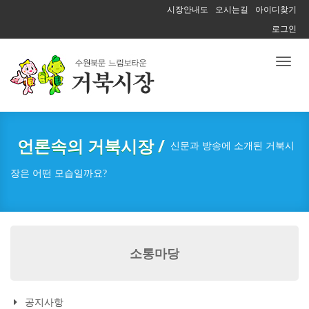
시장안내도
오시는길
아이디찾기
로그인
Toggl
naviga
언론속의 거북시장 /
신문과 방송에 소개된 거북시
장은 어떤 모습일까요?
소통마당
공지사항