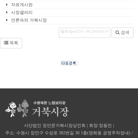
자유게시판
시장갤러리
언론속의 거북시장
검색
목록
사단법인 장안문거북시장상인회 | 회장:정용진 |
주소: 수원시 장안구 수성로 382번길 30 1층(영화동 공영주차장내) /