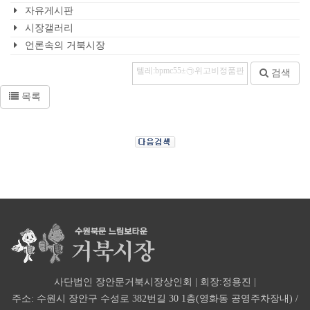
자유게시판
시장갤러리
언론속의 거북시장
검색
목록
사단법인 장안문거북시장상인회 | 회장:정용진 |
주소: 수원시 장안구 수성로 382번길 30 1층(영화동 공영주차장내) /