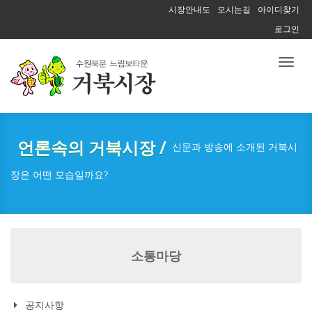
시장안내도
오시는길
아이디찾기
로그인
Toggl
naviga
언론속의 거북시장 /
신문과 방송에 소개된 거북시
장은 어떤 모습일까요?
소통마당
공지사항