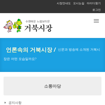
시장안내도
오시는길
아이디찾기
로그인
Toggl
naviga
언론속의 거북시장 /
신문과 방송에 소개된 거북시
장은 어떤 모습일까요?
소통마당
공지사항