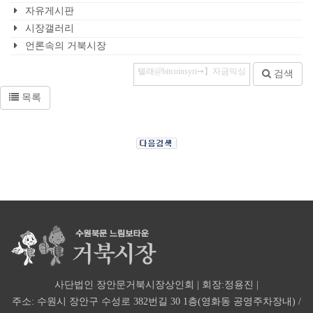
자유게시판
시장갤러리
언론속의 거북시장
검색
목록
사단법인 장안문거북시장상인회 | 회장:정용진 |
주소: 수원시 장안구 수성로 382번길 30 1층(영화동 공영주차장내) /