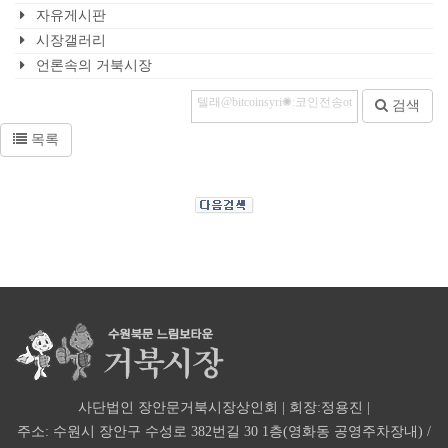
자유게시판
시장갤러리
언론속의 거북시장
검색
목록
사단법인 장안문거북시장상인회 | 회장:정용진 |
주소: 수원시 장안구 수성로 382번길 30 1층(영화동 공영주차장내) /