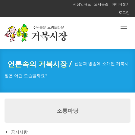
시장안내도
오시는길
아이디찾기
로그인
Toggl
naviga
언론속의 거북시장 /
신문과 방송에 소개된 거북시
장은 어떤 모습일까요?
소통마당
공지사항