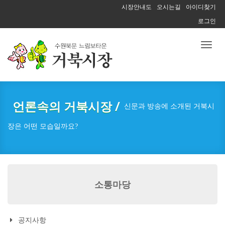
시장안내도
오시는길
아이디찾기
로그인
Toggl
naviga
언론속의 거북시장 /
신문과 방송에 소개된 거북시
장은 어떤 모습일까요?
소통마당
공지사항