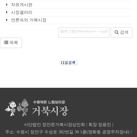
자유게시판
시장갤러리
언론속의 거북시장
검색
목록
사단법인 장안문거북시장상인회 | 회장:정용진 |
주소: 수원시 장안구 수성로 382번길 30 1층(영화동 공영주차장내) /